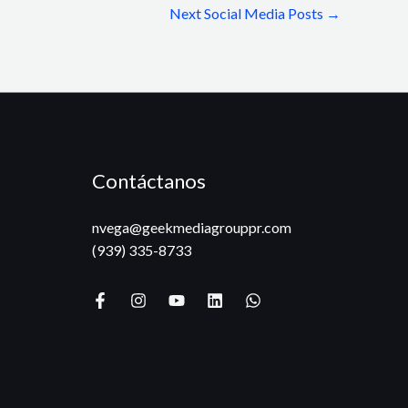
Next Social Media Posts
→
Contáctanos
nvega@geekmediagrouppr.com​
(939) 335-8733